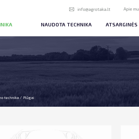
Apie m
info@agrotaka.lt
HNIKA
NAUDOTA TECHNIKA
ATSARGINĖS
mo technika
Plūgai