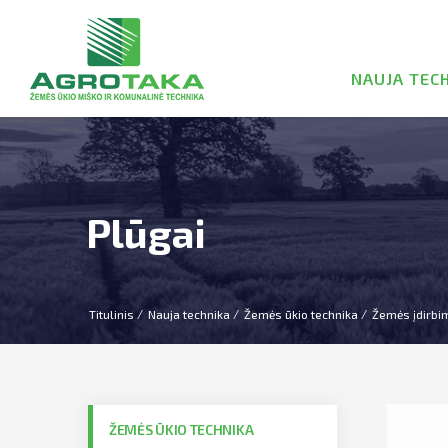
NAUJA TEC
Plūgai
Titulinis
Nauja technika
Žemės ūkio technika
Žemės įdirbi
ŽEMĖS ŪKIO TECHNIKA