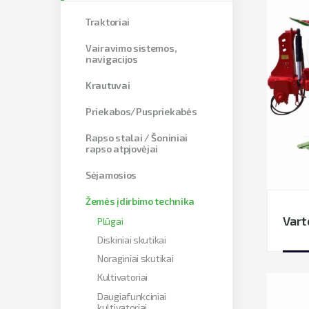
Traktoriai
Vairavimo sistemos,
navigacijos
Krautuvai
Priekabos/Puspriekabės
Rapso stalai / Šoniniai
rapso atpjovėjai
Sėjamosios
Žemės įdirbimo technika
Vart
Plūgai
Diskiniai skutikai
Noraginiai skutikai
Kultivatoriai
Daugiafunkciniai
kultivatoriai