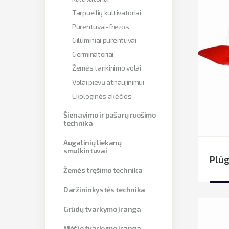
Tarpueilių kultivatoriai
Purentuvai-frezos
Giluminiai purentuvai
Germinatoriai
Žemės tankinimo volai
Volai pievų atnaujinimui
Ekologinės akėčios
Šienavimo ir pašarų ruošimo
technika
Augalinių liekanų
smulkintuvai
Plūg
Žemės tręšimo technika
Daržininkystės technika
Grūdų tvarkymo įranga
Mėšlo tvarkymo įranga