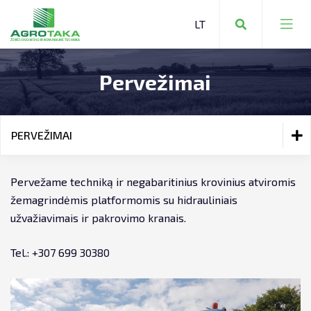
Pervežimai
ŽEMĖS ŪKIO TECHNIKA
KOMUNALINĖ TECHNIKA
PERVEŽIMAI
ŽEMĖS ŪKIO TECHNIKA
MIŠKO TECHNIKA
SERVISAS
SANDĖLIAVIMO TECHNIKA
ATSARGINĖS DALYS:
Pervežame techniką ir negabaritinius krovinius atviromis
ŠIAULIAI +370 650 20336
žemagrindėmis platformomis su hidrauliniais
VIEVIS +370 699 68813
PERVEŽIMAI
KITA TECHNIKA
SERVISAS
užvažiavimais ir pakrovimo kranais.
TECHNIKOS NUOMA
PERVEŽIMAI
Tel.: +307 699 30380
NEKILNOJAMOJO TURTO NUOMA
TECHNIKOS NUOMA
LIZINGAS
NEKILNOJAMOJO TURTO NUOMA