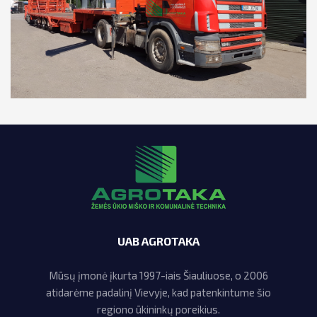
UAB AGROTAKA
Mūsų įmonė įkurta 1997-iais Šiauliuose, o 2006
atidarėme padalinį Vievyje, kad patenkintume šio
regiono ūkininkų poreikius.