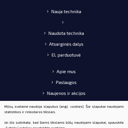
Nauja technika
Naudota technika
Atsarginės dalys
El. parduotuvė
Apie mus
Paslaugos
Naujenos ir akcijos
Pirkimo-pardavimo taisyklės
Mūsų svetainė naudoja slapukus (angl. cookies). Šie slapukai naudojami
statistikos ir rinkodaros tikslais.
Kontaktai
Jei Jūs sutinkate, kad šiems tikslams būtų naudojami slapukai, spauskite
„Sutinku“ ir toliau naudokitės svetaine.