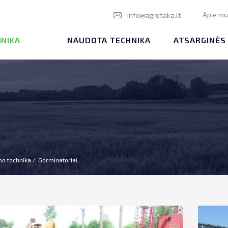
Apie m
info@agrotaka.lt
HNIKA
NAUDOTA TECHNIKA
ATSARGINĖS
mo technika
Germinatoriai