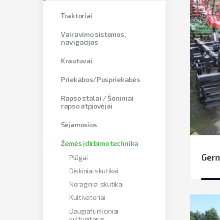
Traktoriai
Vairavimo sistemos,
navigacijos
Krautuvai
Priekabos/Puspriekabės
Rapso stalai / Šoniniai
rapso atpjovėjai
Sėjamosios
Žemės įdirbimo technika
Germ
Plūgai
Diskiniai skutikai
Noraginiai skutikai
Kultivatoriai
Daugiafunkciniai
kultivatoriai