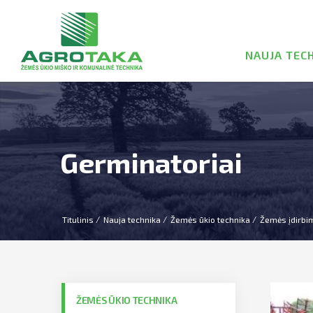
NAUJA TEC
Germinatoriai
Titulinis
Nauja technika
Žemės ūkio technika
Žemės įdirbi
ŽEMĖS ŪKIO TECHNIKA