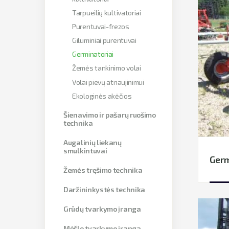
Tarpueilių kultivatoriai
Purentuvai-frezos
Giluminiai purentuvai
Germinatoriai
Žemės tankinimo volai
Volai pievų atnaujinimui
Ekologinės akėčios
Šienavimo ir pašarų ruošimo
technika
Augalinių liekanų
smulkintuvai
Germ
Žemės tręšimo technika
Daržininkystės technika
Grūdų tvarkymo įranga
Mėšlo tvarkymo įranga