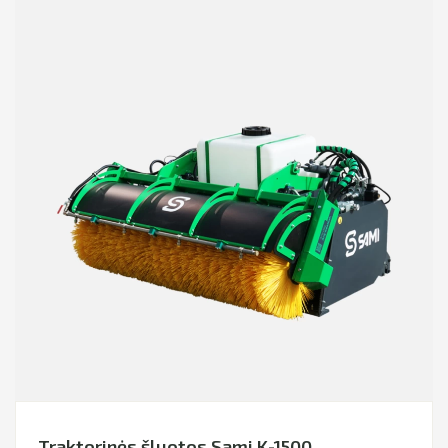
Traktorinės šluotos Sami K-1500