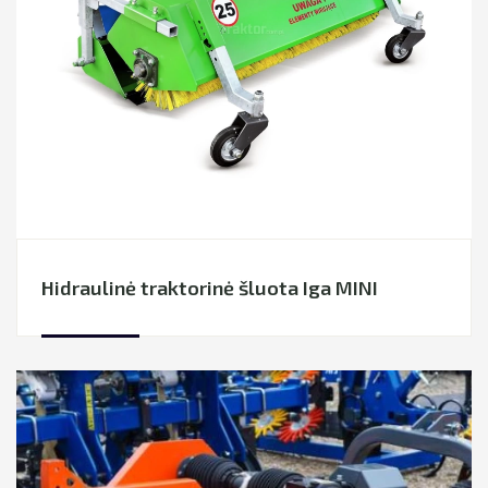
Sniego nupūtėjai
PERVEŽIMAI
Vejos priežiūros technika
Nuotekų valymo įrenginiai
TECHNIKOS NUOMA
Kita komunalinė technika
NEKILNOJAMOJO TURTO NUOMA
MIŠKO TECHNIKA
LIZINGAS
Hidraulinė traktorinė šluota Iga MINI