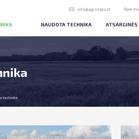
Apie m
info@agrotaka.lt
HNIKA
NAUDOTA TECHNIKA
ATSARGINĖS
hnika
o technika