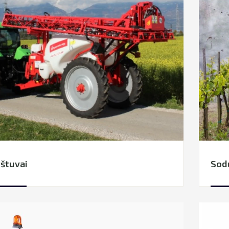
štuvai
Sod