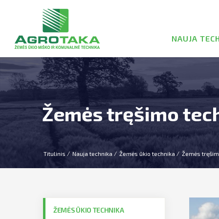
NAUJA TEC
Žemės tręšimo tec
Titulinis
Nauja technika
Žemės ūkio technika
Žemės tręšim
ŽEMĖS ŪKIO TECHNIKA