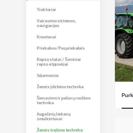
Traktoriai
Vairavimo sistemos,
navigacijos
Krautuvai
Priekabos/Puspriekabės
Rapso stalai / Šoniniai
rapso atpjovėjai
Sėjamosios
Žemės įdirbimo technika
Purk
Šienavimo ir pašarų ruošimo
technika
Augalinių liekanų
smulkintuvai
Žemės tręšimo technika