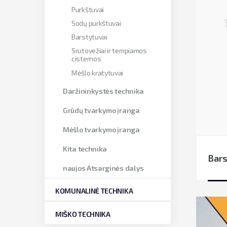
Purkštuvai
Sodų purkštuvai
Barstytuvai
Srutovežiai ir tempiamos
cisternos
Mėšlo kratytuvai
Daržininkystės technika
Grūdų tvarkymo įranga
Mėšlo tvarkymo įranga
Kita technika
Bars
naujos Atsarginės dalys
KOMUNALINĖ TECHNIKA
MIŠKO TECHNIKA