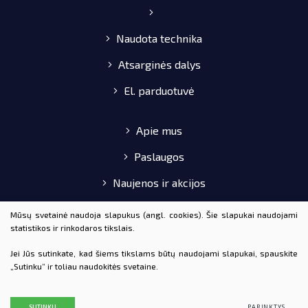
Naudota technika
Atsarginės dalys
El. parduotuvė
Apie mus
Paslaugos
Naujenos ir akcijos
Pirkimo-pardavimo taisyklės
Mūsų svetainė naudoja slapukus (angl. cookies). Šie slapukai naudojami
statistikos ir rinkodaros tikslais.
Kontaktai
Jei Jūs sutinkate, kad šiems tikslams būtų naudojami slapukai, spauskite
„Sutinku“ ir toliau naudokitės svetaine.
© 2020 AGROTAKA VISOS TEISĖS SAUGOMOS
DUOMENŲ APSAUGA
SUTINKU
PARINKTYS