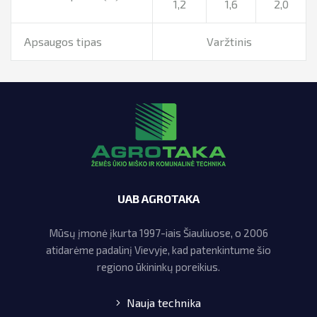
1,2
1,6
2,0
Apsaugos tipas
Varžtinis
UAB AGROTAKA
Mūsų įmonė įkurta 1997-iais Šiauliuose, o 2006
atidarėme padalinį Vievyje, kad patenkintume šio
regiono ūkininkų poreikius.
Nauja technika