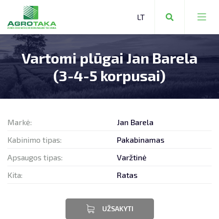
Vartomi plūgai Jan Barela
ŽEMĖS ŪKIO TECHNIKA
(3-4-5 korpusai)
KOMUNALINĖ TECHNIKA
MIŠKO TECHNIKA
Markė:
Jan Barela
Kabinimo tipas:
Pakabinamas
Apsaugos tipas:
Varžtinė
ŽEMĖS ŪKIO TECHNIKA
Kita:
Ratas
SANDĖLIAVIMO TECHNIKA
ATSARGINĖS DALYS:
ŠIAULIAI +370 650 20336
UŽSAKYTI
VIEVIS +370 699 68813
KITA TECHNIKA
SERVISAS