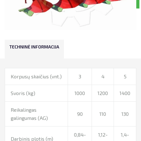
TECHNINĖ INFORMACIJA
Korpusų skaičius (vnt.)
3
4
5
Svoris (kg)
1000
1200
1400
Reikalingas
90
110
130
galingumas (AG)
0,84-
1,12-
1,4-
Darbinis plotis (m)