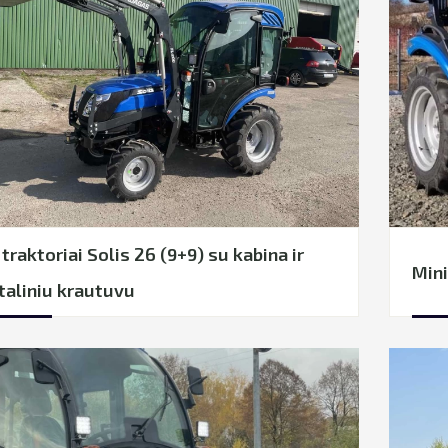
 traktoriai Solis 26 (9+9) su kabina ir
Mini
taliniu krautuvu