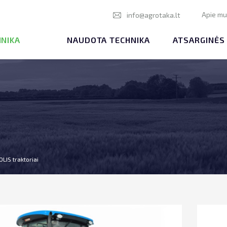
Apie m
info@agrotaka.lt
HNIKA
NAUDOTA TECHNIKA
ATSARGINĖS
OLIS traktoriai