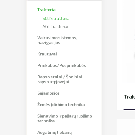
Traktoriai
SOLIS traktoriai
AGT traktoriai
Vairavimo sistemos,
navigacijos
Krautuvai
Priekabos/Puspriekabės
Rapso stalai / Šoniniai
rapso atpjovėjai
Sėjamosios
Trak
Žemės įdirbimo technika
Šienavimo ir pašarų ruošimo
technika
Augalinių liekanų