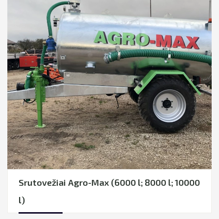
Mėšlo tvarkymo įranga
Kita technika
naujos Atsarginės dalys
KOMUNALINĖ TECHNIKA
MIŠKO TECHNIKA
Srutovežiai Agro-Max (6000 l; 8000 l; 10000
l)