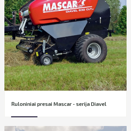
Kita technika
naujos Atsarginės dalys
KOMUNALINĖ TECHNIKA
MIŠKO TECHNIKA
Ruloniniai presai Mascar - serija Diavel