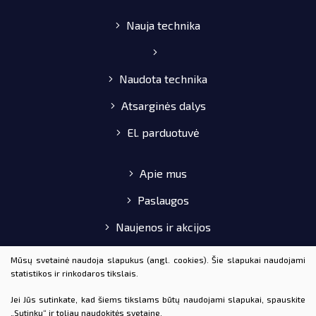
Nauja technika
Naudota technika
Atsarginės dalys
El. parduotuvė
Apie mus
Paslaugos
Naujenos ir akcijos
Pirkimo-pardavimo taisyklės
Mūsų svetainė naudoja slapukus (angl. cookies). Šie slapukai naudojami
statistikos ir rinkodaros tikslais.
Kontaktai
Jei Jūs sutinkate, kad šiems tikslams būtų naudojami slapukai, spauskite
„Sutinku“ ir toliau naudokitės svetaine.