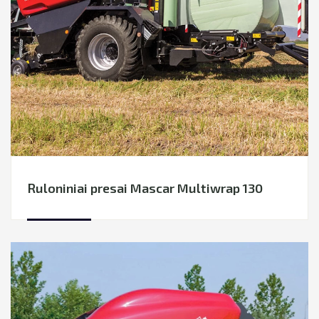
Rapso stalai / Šoniniai rapso atpjovėjai
Sėjamosios
PERVEŽIMAI
Žemės įdirbimo technika
TECHNIKOS NUOMA
Šienavimo ir pašarų ruošimo technika
NEKILNOJAMOJO TURTO NUOMA
Šienapjovės
Grėbliai-vartytuvai
LIZINGAS
Presai ruloniniai
Rulonų vyniotuvai
Pašarų dalintuvai
Ruloniniai presai Mascar Multiwrap 130
Augalinių liekanų smulkintuvai
Žemės tręšimo technika
Daržininkystės technika
Grūdų tvarkymo įranga
Mėšlo tvarkymo įranga