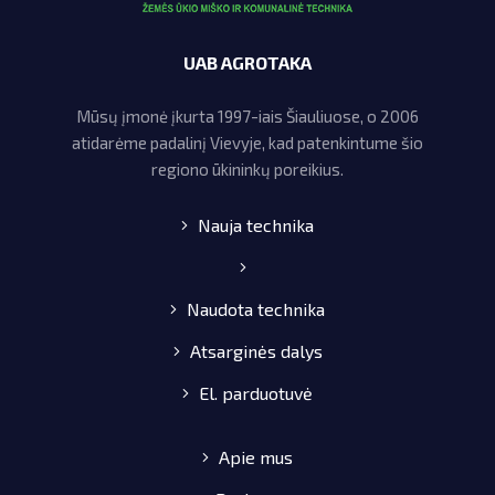
Grūdų maišytuvai
Grūdų traiškytuvai
UAB AGROTAKA
Mėšlo tvarkymo įranga
Mūsų įmonė įkurta 1997-iais Šiauliuose, o 2006
Kita technika
atidarėme padalinį Vievyje, kad patenkintume šio
naujos Atsarginės dalys
regiono ūkininkų poreikius.
KOMUNALINĖ TECHNIKA
Nauja technika
MIŠKO TECHNIKA
Naudota technika
Atsarginės dalys
El. parduotuvė
Apie mus