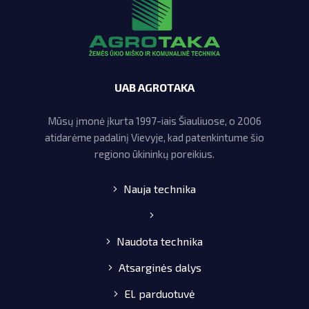
UAB AGROTAKA
Mūsų įmonė įkurta 1997-iais Šiauliuose, o 2006
atidarėme padalinį Vievyje, kad patenkintume šio
regiono ūkininkų poreikius.
Nauja technika
Naudota technika
Atsarginės dalys
El. parduotuvė