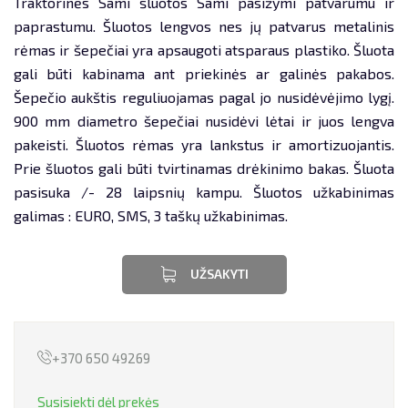
Traktorinės Sami šluotos Sami pasižymi patvarumu ir
paprastumu. Šluotos lengvos nes jų patvarus metalinis
PERVEŽIMAI
rėmas ir šepečiai yra apsaugoti atsparaus plastiko. Šluota
gali būti kabinama ant priekinės ar galinės pakabos.
TECHNIKOS NUOMA
Šepečio aukštis reguliuojamas pagal jo nusidėvėjimo lygį.
900 mm diametro šepečiai nusidėvi lėtai ir juos lengva
NEKILNOJAMOJO TURTO NUOMA
pakeisti. Šluotos rėmas yra lankstus ir amortizuojantis.
Prie šluotos gali būti tvirtinamas drėkinimo bakas. Šluota
LIZINGAS
pasisuka /- 28 laipsnių kampu. Šluotos užkabinimas
galimas : EURO, SMS, 3 taškų užkabinimas.
UŽSAKYTI
+370 650 49269
Susisiekti dėl prekės