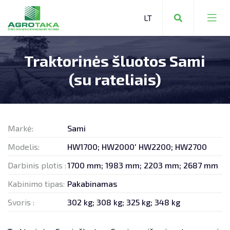
Traktorinės šluotos Sami
ŽEMĖS ŪKIO TECHNIKA
(su rateliais)
KOMUNALINĖ TECHNIKA
MIŠKO TECHNIKA
Markė:
Sami
Modelis:
HW1700; HW2000' HW2200; HW2700
Darbinis plotis :
1700 mm; 1983 mm; 2203 mm; 2687 mm
ŽEMĖS ŪKIO TECHNIKA
Kabinimo tipas:
Pakabinamas
Svoris :
302 kg; 308 kg; 325 kg; 348 kg
SANDĖLIAVIMO TECHNIKA
ATSARGINĖS DALYS:
ŠIAULIAI +370 650 20336
VIEVIS +370 699 68813
KITA TECHNIKA
SERVISAS