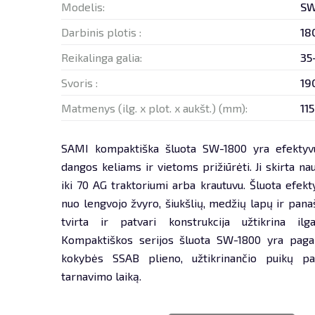
Modelis:
SW
Darbinis plotis :
18
Reikalinga galia:
35
Svoris :
19
Matmenys (ilg. x plot. x aukšt.) (mm):
11
SAMI kompaktiška šluota SW-1800 yra efektyvu
dangos keliams ir vietoms prižiūrėti. Ji skirta na
iki 70 AG traktoriumi arba krautuvu. Šluota efekty
nuo lengvojo žvyro, šiukšlių, medžių lapų ir pana
tvirta ir patvari konstrukcija užtikrina ilga
Kompaktiškos serijos šluota SW-1800 yra paga
kokybės SSAB plieno, užtikrinančio puikų pa
tarnavimo laiką.