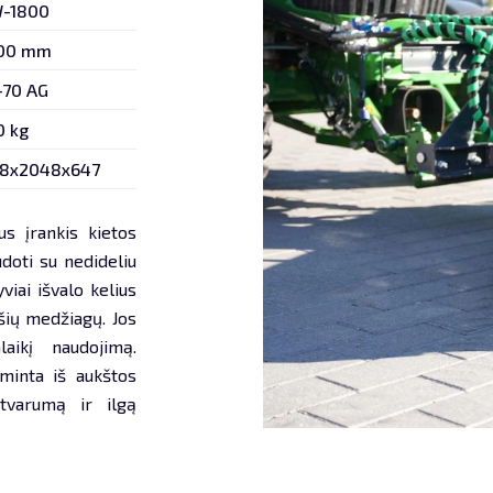
-1800
00 mm
-70 AG
0 kg
58x2048x647
s įrankis kietos
udoti su nedideliu
viai išvalo kelius
šių medžiagų. Jos
laikį naudojimą.
minta iš aukštos
tvarumą ir ilgą