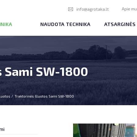
Apie m
info@agrotaka.lt
HNIKA
NAUDOTA TECHNIKA
ATSARGINĖS
os Sami SW-1800
luotos
Traktorinės šluotos Sami SW-1800
mi