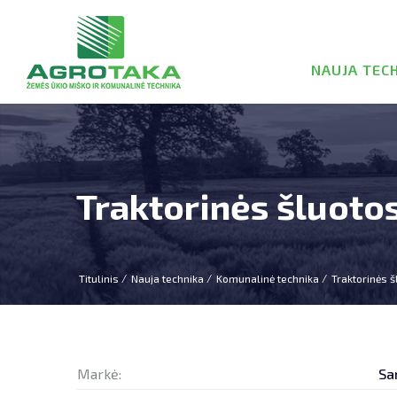
NAUJA TEC
Traktorinės šluot
Titulinis
Nauja technika
Komunalinė technika
Traktorinės š
Markė:
Sa