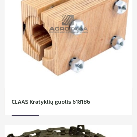
ŠIENAVIMO TECHNIKOS DALYS
LIZINGAS
TRĘŠIMO TECHNIKOS DALYS
PRIEKABŲ, PUSPRIEKABIŲ DALYS
DIRŽAI
GUOLIAI
GRANDINĖS
FILTRAI
CLAAS Kratyklių guolis 618186
EKSPLOATACINĖS MEDŽIAGOS