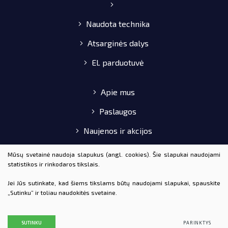
Naudota technika
Atsarginės dalys
El. parduotuvė
Apie mus
Paslaugos
Naujenos ir akcijos
Pirkimo-pardavimo taisyklės
Mūsų svetainė naudoja slapukus (angl. cookies). Šie slapukai naudojami
statistikos ir rinkodaros tikslais.
Kontaktai
Jei Jūs sutinkate, kad šiems tikslams būtų naudojami slapukai, spauskite
„Sutinku“ ir toliau naudokitės svetaine.
© 2020 AGROTAKA VISOS TEISĖS SAUGOMOS
DUOMENŲ APSAUGA
SUTINKU
PARINKTYS