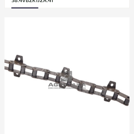
38.4VB2K1J2A.41