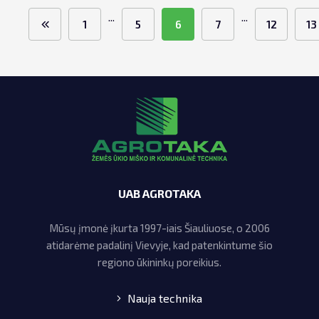
...
...
1
5
6
7
12
13
UAB AGROTAKA
Mūsų įmonė įkurta 1997-iais Šiauliuose, o 2006
atidarėme padalinį Vievyje, kad patenkintume šio
regiono ūkininkų poreikius.
Nauja technika