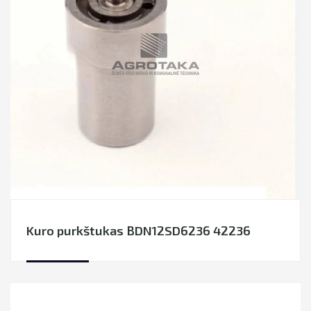
ŠIENAVIMO TECHNIKOS DALYS
LIZINGAS
TRĘŠIMO TECHNIKOS DALYS
PRIEKABŲ, PUSPRIEKABIŲ DALYS
DIRŽAI
GUOLIAI
GRANDINĖS
FILTRAI
Kuro purkštukas BDN12SD6236 42236
EKSPLOATACINĖS MEDŽIAGOS