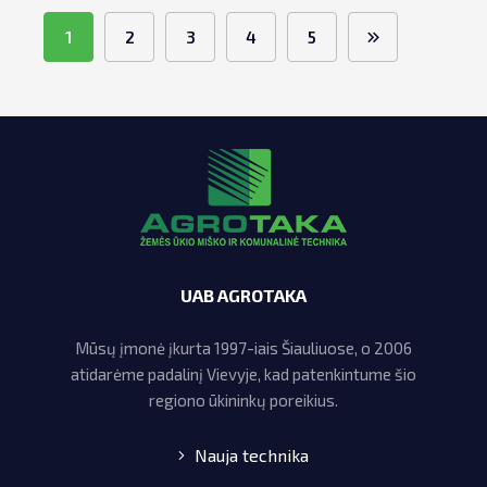
1
2
3
4
5
UAB AGROTAKA
Mūsų įmonė įkurta 1997-iais Šiauliuose, o 2006
atidarėme padalinį Vievyje, kad patenkintume šio
regiono ūkininkų poreikius.
Nauja technika