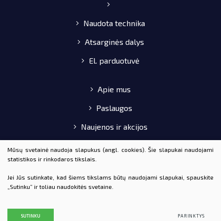
Naudota technika
Atsarginės dalys
El. parduotuvė
Apie mus
Paslaugos
Naujenos ir akcijos
Pirkimo-pardavimo taisyklės
Mūsų svetainė naudoja slapukus (angl. cookies). Šie slapukai naudojami
statistikos ir rinkodaros tikslais.
Kontaktai
Jei Jūs sutinkate, kad šiems tikslams būtų naudojami slapukai, spauskite
„Sutinku“ ir toliau naudokitės svetaine.
© 2020 AGROTAKA VISOS TEISĖS SAUGOMOS
DUOMENŲ APSAUGA
SUTINKU
PARINKTYS