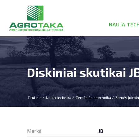
NAUJA TEC
Diskiniai skutikai J
Titulinis
Nauja technika
Žemės ūkio technika
Žemės įdirbi
Markė:
JB