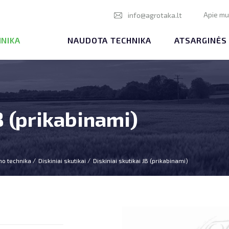
Apie m
info@agrotaka.lt
HNIKA
NAUDOTA TECHNIKA
ATSARGINĖS
B (prikabinami)
mo technika
Diskiniai skutikai
Diskiniai skutikai JB (prikabinami)