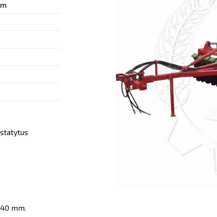
 m
ustatytus
 540 mm.