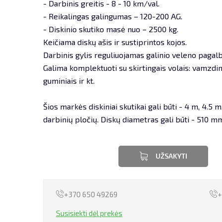
- Darbinis greitis - 8 - 10 km/val.
- Reikalingas galingumas – 120-200 AG.
- Diskinio skutiko masė nuo – 2500 kg.
Keičiama diskų ašis ir sustiprintos kojos.
Darbinis gylis reguliuojamas galinio veleno pagalb
Galima komplektuoti su skirtingais volais: vamzdini
guminiais ir kt.
Šios markės diskiniai skutikai gali būti - 4 m, 4.5 m
darbinių pločių. Diskų diametras gali būti - 510 
UŽSAKYTI
+370 650 49269
+
Susisiekti dėl prekės