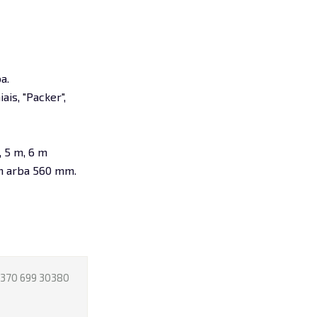
a.
ais, "Packer",
, 5 m, 6 m
mm arba 560 mm.
370 699 30380