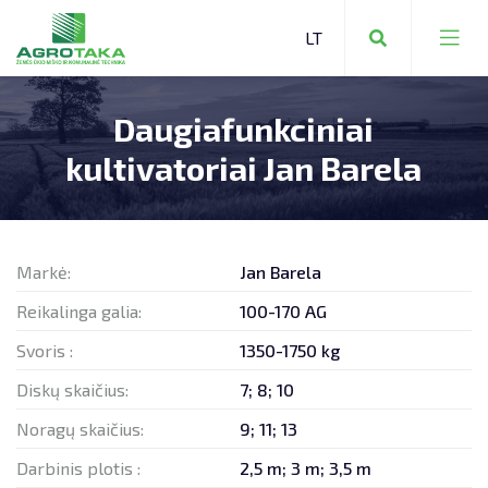
Daugiafunkciniai
ŽEMĖS ŪKIO TECHNIKA
kultivatoriai Jan Barela
KOMUNALINĖ TECHNIKA
MIŠKO TECHNIKA
Markė:
Jan Barela
Reikalinga galia:
100-170 AG
Svoris :
1350-1750 kg
ŽEMĖS ŪKIO TECHNIKA
Diskų skaičius:
7; 8; 10
Noragų skaičius:
9; 11; 13
SANDĖLIAVIMO TECHNIKA
ATSARGINĖS DALYS:
ŠIAULIAI +370 650 20336
Darbinis plotis :
2,5 m; 3 m; 3,5 m
VIEVIS +370 699 68813
KITA TECHNIKA
SERVISAS