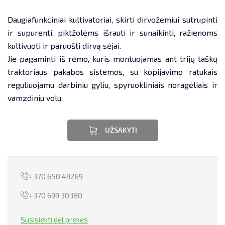
Daugiafunkciniai kultivatoriai, skirti dirvožemiui sutrupinti
PERVEŽIMAI
ir supurenti, piktžolėms išrauti ir sunaikinti, ražienoms
kultivuoti ir paruošti dirvą sėjai.
TECHNIKOS NUOMA
Jie pagaminti iš rėmo, kuris montuojamas ant trijų taškų
NEKILNOJAMOJO TURTO NUOMA
traktoriaus pakabos sistemos, su kopijavimo ratukais
reguliuojamu darbiniu gyliu, spyruokliniais noragėliais ir
LIZINGAS
vamzdiniu volu.
UŽSAKYTI
+370 650 49269
+370 699 30380
Susisiekti dėl prekės