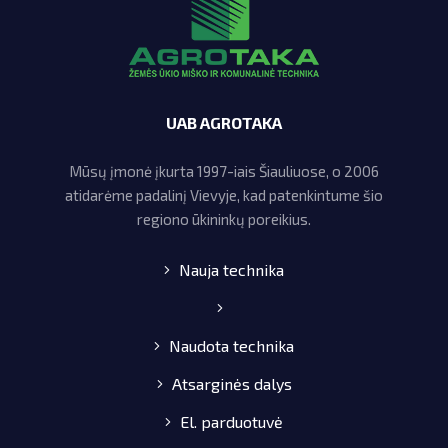
UAB AGROTAKA
Mūsų įmonė įkurta 1997-iais Šiauliuose, o 2006
atidarėme padalinį Vievyje, kad patenkintume šio
regiono ūkininkų poreikius.
Nauja technika
Naudota technika
Atsarginės dalys
El. parduotuvė