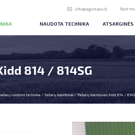
Apie m
info@agrotaka.lt
HNIKA
NAUDOTA TECHNIKA
ATSARGINĖS
Kidd 814 / 814SG
pašarų ruošimo technika
Pašarų dalintuvai
Pašarų dalintuvas Kidd 814 / 814