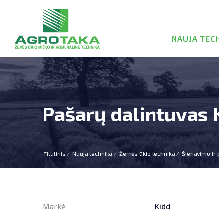
NAUJA TEC
Pašarų dalintuvas 
Titulinis
Nauja technika
Žemės ūkio technika
Šienavimo ir 
Markė:
Kidd