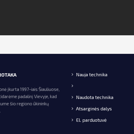
Nauja technika
ROTAKA
ė įkurta 1997-iais Šiauliuose,
idarėme padalinį Vievyje, kad
Naudota technika
tume šio regiono ūkininkų
Atsarginės dalys
.
El. parduotuvė