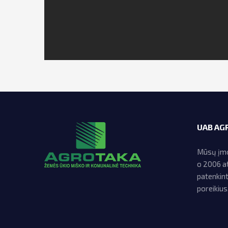
UAB AG
Mūsų įmon
o 2006 at
patenkin
poreikius