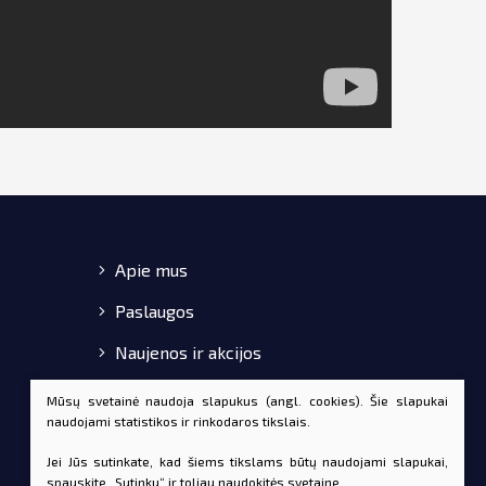
Apie mus
Paslaugos
Naujenos ir akcijos
Pirkimo-pardavimo taisyklės
Mūsų svetainė naudoja slapukus (angl. cookies). Šie slapukai
naudojami statistikos ir rinkodaros tikslais.
Kontaktai
Jei Jūs sutinkate, kad šiems tikslams būtų naudojami slapukai,
spauskite „Sutinku“ ir toliau naudokitės svetaine.