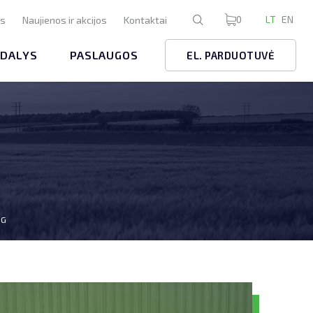
0
LT
EN
us
Naujienos ir akcijos
Kontaktai
 DALYS
PASLAUGOS
EL. PARDUOTUVĖ
SG