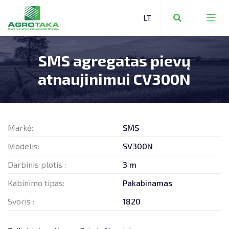
SMS agregatas pievų
ŽEMĖS ŪKIO TECHNIKA
atnaujinimui CV300N
KOMUNALINĖ TECHNIKA
MIŠKO TECHNIKA
Markė:
SMS
Modelis:
SV300N
Darbinis plotis :
3 m
ŽEMĖS ŪKIO TECHNIKA
Kabinimo tipas:
Pakabinamas
Svoris :
1820
SANDĖLIAVIMO TECHNIKA
ATSARGINĖS DALYS:
ŠIAULIAI +370 650 20336
VIEVIS +370 699 68813
KITA TECHNIKA
SERVISAS