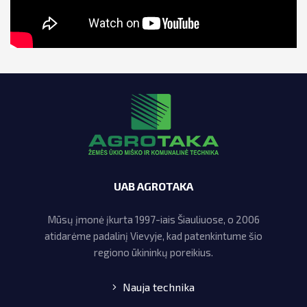
UAB AGROTAKA
Mūsų įmonė įkurta 1997-iais Šiauliuose, o 2006
atidarėme padalinį Vievyje, kad patenkintume šio
regiono ūkininkų poreikius.
Nauja technika