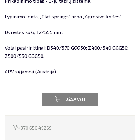
Prikabinimo tipas - 3-jų taškų sistema.
PERVEŽIMAI
Lyginimo lenta, „Flat springs" arba „Agresive knifes".
TECHNIKOS NUOMA
Dvi eilės šukų 12/555 mm.
NEKILNOJAMOJO TURTO NUOMA
Volai pasirinktinai: D540/570 GGG50; Z400/540 GGG50;
Z500/550 GGG50.
LIZINGAS
APV sėjamoji (Austrija).
UŽSAKYTI
+370 650 49269