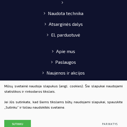
Naudota technika
Atsarginės dalys
El. parduotuvė
Apie mus
Paslaugos
Naujenos ir akcijos
Pirkimo-pardavimo taisyklės
Mūsų svetainė naudoja slapukus (angl. cookies). Šie slapukai naudojami
statistikos ir rinkodaros tikslais.
Kontaktai
Jei Jūs sutinkate, kad šiems tikslams būtų naudojami slapukai, spauskite
„Sutinku“ ir toliau naudokitės svetaine.
© 2020 AGROTAKA VISOS TEISĖS SAUGOMOS
DUOMENŲ APSAUGA
SUTINKU
PARINKTYS