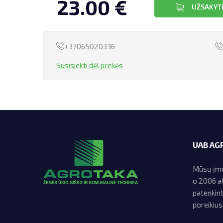
23.00 €
UŽSAKYT
+37065020336
Susisiekti dėl prekės
UAB AG
Mūsų įmon
o 2006 at
patenkin
poreikius