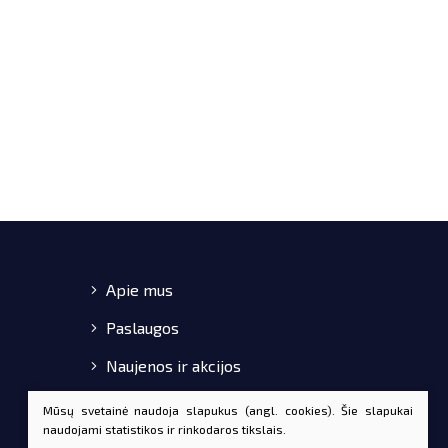
Apie mus
Paslaugos
Naujenos ir akcijos
Pirkimo-pardavimo taisyklės
Mūsų svetainė naudoja slapukus (angl. cookies). Šie slapukai
naudojami statistikos ir rinkodaros tikslais.
Kontaktai