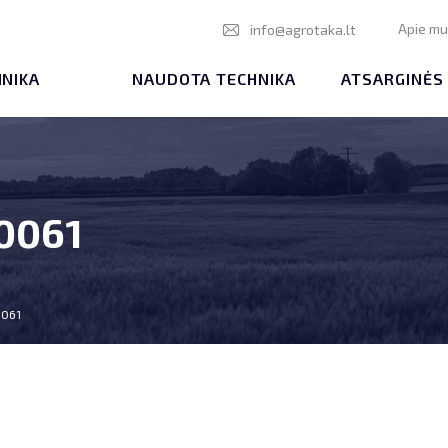
Apie m
info@agrotaka.lt
HNIKA
NAUDOTA TECHNIKA
ATSARGINĖS
20061
0061