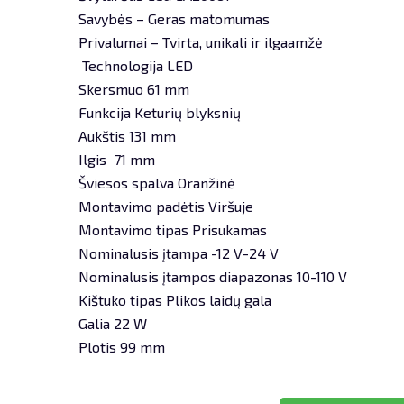
Savybės – Geras matomumas
Privalumai – Tvirta, unikali ir ilgaamžė
Technologija LED
Skersmuo 61 mm
Funkcija Keturių blyksnių
Aukštis 131 mm
Ilgis 71 mm
Šviesos spalva Oranžinė
Montavimo padėtis Viršuje
Montavimo tipas Prisukamas
Nominalusis įtampa -12 V-24 V
Nominalusis įtampos diapazonas 10-110 V
Kištuko tipas Plikos laidų gala
Galia 22 W
Plotis 99 mm