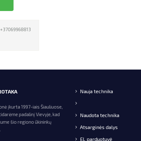
I
+37069968813
Nauja technika
ROTAKA
ė įkurta 1997-iais Šiauliuose,
idarėme padalinį Vievyje, kad
Naudota technika
tume šio regiono ūkininkų
Atsarginės dalys
.
El. parduotuvė