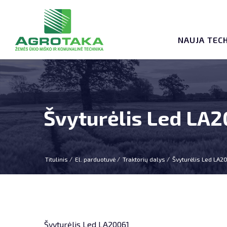
NAUJA TEC
Švyturėlis Led LA
Titulinis
El. parduotuvė
Traktorių dalys
Švyturėlis Led LA2
Švyturėlis Led LA20061