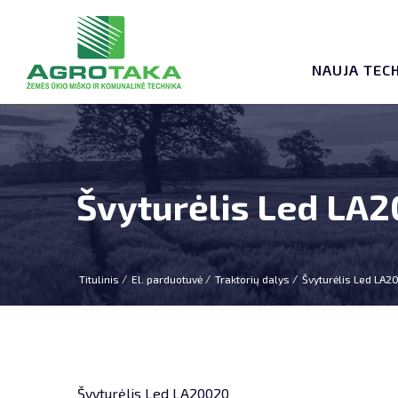
NAUJA TEC
Švyturėlis Led LA
Titulinis
El. parduotuvė
Traktorių dalys
Švyturėlis Led LA2
Švyturėlis Led LA20020