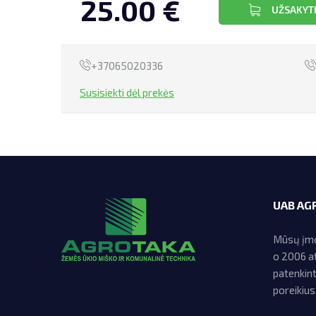
25.00 €
UŽSAKYT
+37065020336
Susisiekti dėl prekės
UAB AG
Mūsų įmon
o 2006 at
patenkin
poreikius