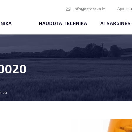
Apie m
info@agrotaka.lt
HNIKA
NAUDOTA TECHNIKA
ATSARGINĖS
20020
0020