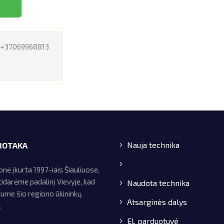
I
+37069968813
Nauja technika
ROTAKA
ė įkurta 1997-iais Šiauliuose,
idarėme padalinį Vievyje, kad
Naudota technika
tume šio regiono ūkininkų
Atsarginės dalys
.
El. parduotuvė