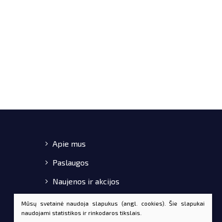
Apie mus
Paslaugos
Naujenos ir akcijos
Pirkimo-pardavimo taisyklės
Mūsų svetainė naudoja slapukus (angl. cookies). Šie slapukai
naudojami statistikos ir rinkodaros tikslais.
Kontaktai