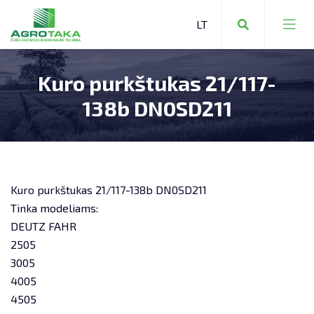
Kuro purkštukas 21/117-
ŽEMĖS ŪKIO TECHNIKA
138b DN0SD211
KOMUNALINĖ TECHNIKA
ŽEMĖS ŪKIO TECHNIKA
MIŠKO TECHNIKA
SANDĖLIAVIMO TECHNIKA
ATSARGINĖS DALYS:
Kuro purkštukas 21/117-138b DN0SD211
ŠIAULIAI +370 650 20336
VIEVIS +370 699 68813
Tinka modeliams:
KITA TECHNIKA
SERVISAS
DEUTZ FAHR
2505
PERVEŽIMAI
3005
TECHNIKOS NUOMA
4005
4505
NEKILNOJAMOJO TURTO NUOMA