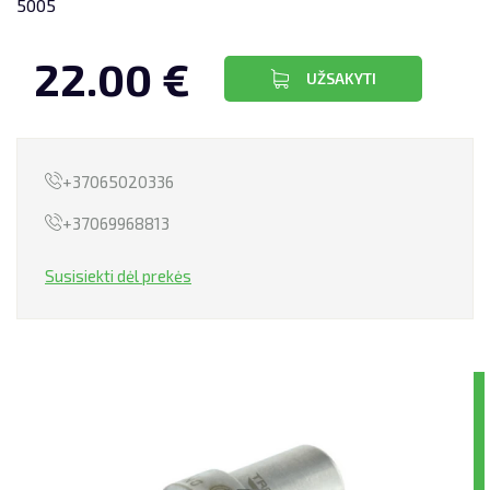
5005
LIZINGAS
22.00 €
UŽSAKYTI
+37065020336
+37069968813
Susisiekti dėl prekės