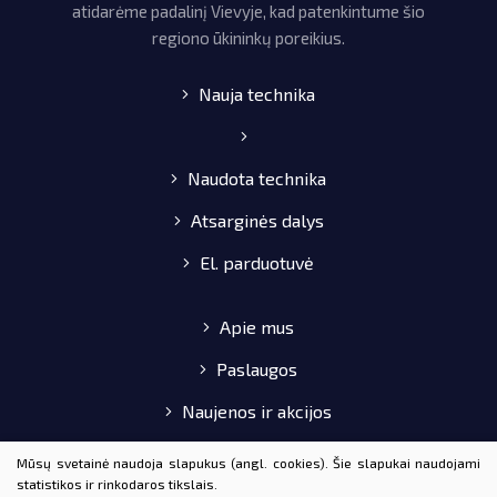
atidarėme padalinį Vievyje, kad patenkintume šio
regiono ūkininkų poreikius.
Nauja technika
Naudota technika
Atsarginės dalys
El. parduotuvė
Apie mus
Paslaugos
Naujenos ir akcijos
Pirkimo-pardavimo taisyklės
Mūsų svetainė naudoja slapukus (angl. cookies). Šie slapukai naudojami
statistikos ir rinkodaros tikslais.
Kontaktai