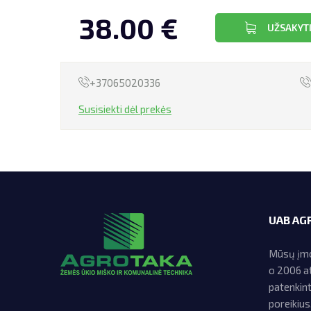
38.00 €
UŽSAKYT
+37065020336
Susisiekti dėl prekės
UAB AG
Mūsų įmon
o 2006 at
patenkin
poreikius