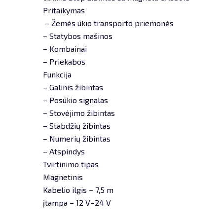
Pritaikymas
– Žemės ūkio transporto priemonės
– Statybos mašinos
– Kombainai
– Priekabos
Funkcija
– Galinis žibintas
– Posūkio signalas
– Stovėjimo žibintas
– Stabdžių žibintas
– Numerių žibintas
– Atspindys
Tvirtinimo tipas
Magnetinis
Kabelio ilgis – 7,5 m
įtampa – 12 V–24 V