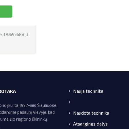
I
+37069968813
Nauja technika
ROTAKA
ė įkurta 1997-iais Šiauliuose,
idarėme padalinį Vievyje, kad
Naudota technika
tume šio regiono ūkininkų
Atsarginės dalys
.