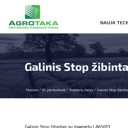
NAUJA TEC
Galinis Stop žibin
Titulinis
El. parduotuvė
Traktorių dalys
Galinis Stop žibin
Galinis Stop žibintas su magnetu LA65013