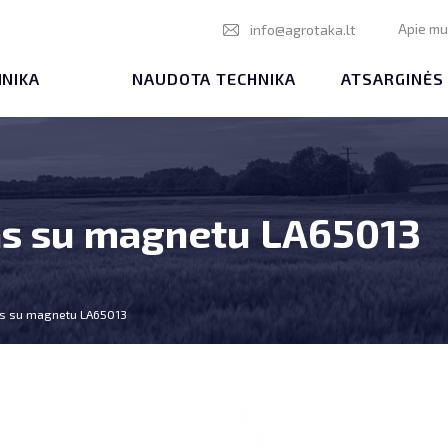
Apie m
info@agrotaka.lt
HNIKA
NAUDOTA TECHNIKA
ATSARGINĖS
tas su magnetu LA65013
tas su magnetu LA65013