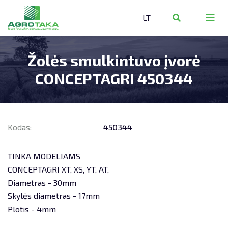
Žolės smulkintuvo įvorė
ŽEMĖS ŪKIO TECHNIKA
CONCEPTAGRI 450344
KOMUNALINĖ TECHNIKA
ŽEMĖS ŪKIO TECHNIKA
MIŠKO TECHNIKA
Kodas:
450344
SANDĖLIAVIMO TECHNIKA
ATSARGINĖS DALYS:
ŠIAULIAI +370 650 20336
VIEVIS +370 699 68813
KITA TECHNIKA
SERVISAS
TINKA MODELIAMS
CONCEPTAGRI XT, XS, YT, AT,
PERVEŽIMAI
Diametras - 30mm
Skylės diametras - 17mm
TECHNIKOS NUOMA
Plotis - 4mm
NEKILNOJAMOJO TURTO NUOMA