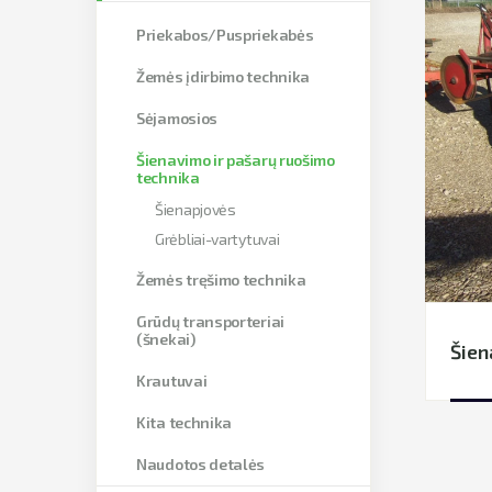
Priekabos/Puspriekabės
Žemės įdirbimo technika
Sėjamosios
Šienavimo ir pašarų ruošimo
technika
Šienapjovės
Grėbliai-vartytuvai
Žemės tręšimo technika
Grūdų transporteriai
(šnekai)
Šien
Krautuvai
Kita technika
Naudotos detalės