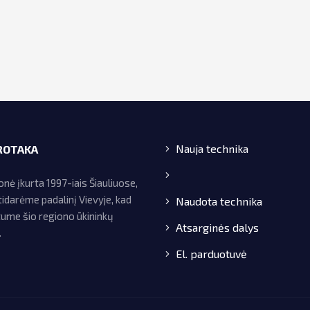
Nauja technika
ROTAKA
ė įkurta 1997-iais Šiauliuose,
idarėme padalinį Vievyje, kad
Naudota technika
tume šio regiono ūkininkų
Atsarginės dalys
.
El. parduotuvė