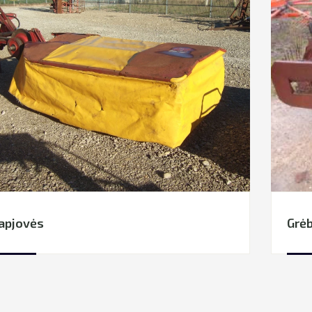
apjovės
Grėb