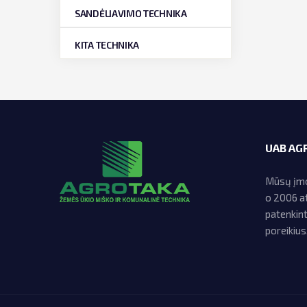
SANDĖLIAVIMO TECHNIKA
KITA TECHNIKA
UAB AG
Mūsų įmon
o 2006 at
patenkin
poreikius