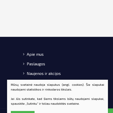
Apie mus
Paslaugos
Naujenos ir akcijos
Pirkimo-pardavimo taisyklės
Mūsų svetainė naudoja slapukus (angl. cookies). Šie slapukai
naudojami statistikos ir rinkodaros tikslais.
Kontaktai
Jei Jūs sutinkate, kad šiems tikslams būtų naudojami slapukai,
spauskite „Sutinku“ ir toliau naudokitės svetaine.