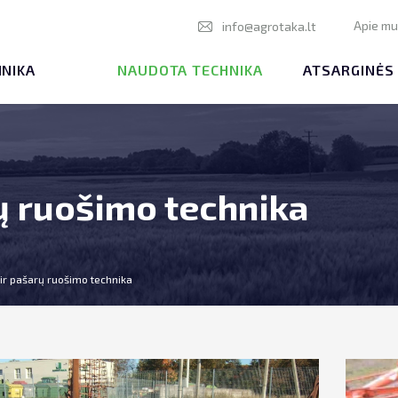
Apie m
info@agrotaka.lt
HNIKA
NAUDOTA TECHNIKA
ATSARGINĖS
ų ruošimo technika
ir pašarų ruošimo technika