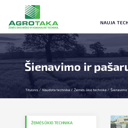
NAUJA TEC
Šienavimo ir pašar
Titulinis
Naudota technika
Žemės ūkio technika
Šienavimo 
ŽEMĖS ŪKIO TECHNIKA